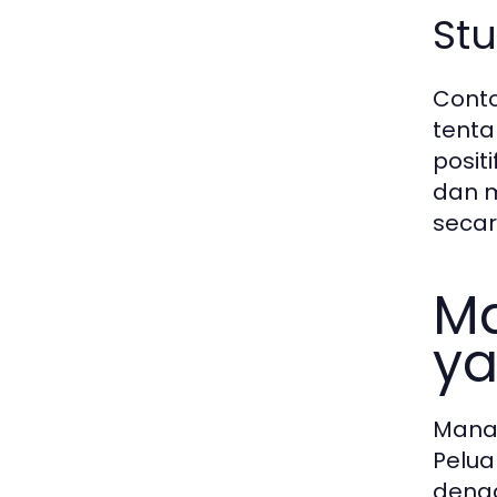
St
Conto
tenta
posit
dan 
secar
Ma
ya
Manaj
Pelua
deng