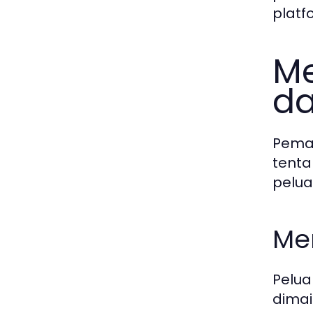
platf
Me
da
Pema
tenta
pelu
Me
Pelua
dimai