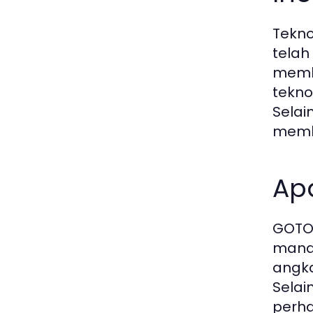
Tekno
telah
memb
tekno
Selai
memb
Ap
GOTOT
manaj
angka
Selai
perha