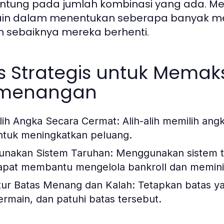
ntung pada jumlah kombinasi yang ada. 
in dalam menentukan seberapa banyak mer
 sebaiknya mereka berhenti.
ps Strategis untuk Mema
menangan
ilih Angka Secara Cermat:
Alih-alih memilih ang
ntuk meningkatkan peluang.
unakan Sistem Taruhan:
Menggunakan sistem tar
apat membantu mengelola bankroll dan memini
tur Batas Menang dan Kalah:
Tetapkan batas ya
ermain, dan patuhi batas tersebut.