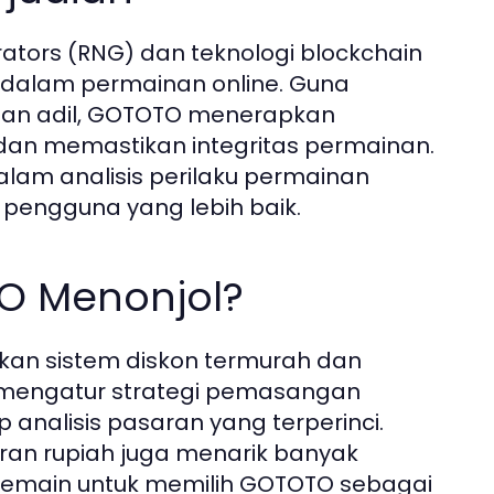
ators (RNG) dan teknologi blockchain
dalam permainan online. Guna
an adil, GOTOTO menerapkan
 dan memastikan integritas permainan.
alam analisis perilaku permainan
ngguna yang lebih baik.
O Menonjol?
kan sistem diskon termurah dan
 mengatur strategi pemasangan
 analisis pasaran yang terperinci.
ran rupiah juga menarik banyak
pemain untuk memilih GOTOTO sebagai