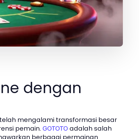
line dengan
e telah mengalami transformasi besar
rensi pemain.
adalah salah
GOTOTO
menawarkan berbagai permainan