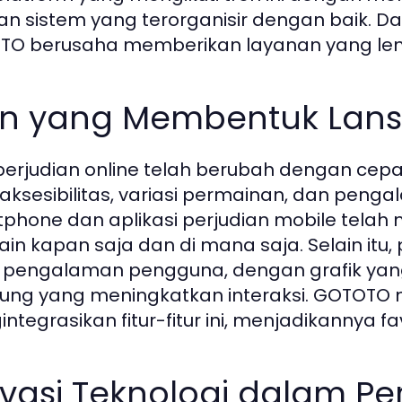
n sistem yang terorganisir dengan baik. Dar
TO berusaha memberikan layanan yang l
en yang Membentuk Lans
perjudian online telah berubah dengan cep
aksesibilitas, variasi permainan, dan penga
phone dan aplikasi perjudian mobile tela
in kapan saja dan di mana saja. Selain itu, 
pengalaman pengguna, dengan grafik yang
ung yang meningkatkan interaksi. GOTOTO
ntegrasikan fitur-fitur ini, menjadikannya fa
vasi Teknologi dalam Pe