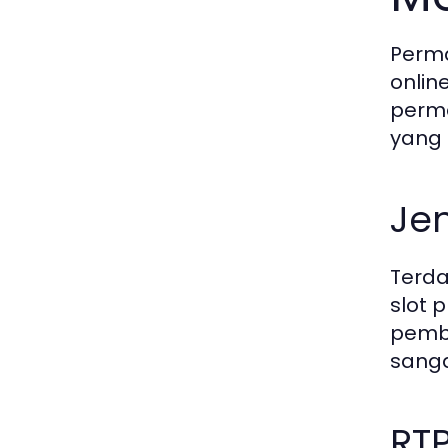
Perma
onlin
perma
yang
Jen
Terda
slot 
pemba
sanga
RTP