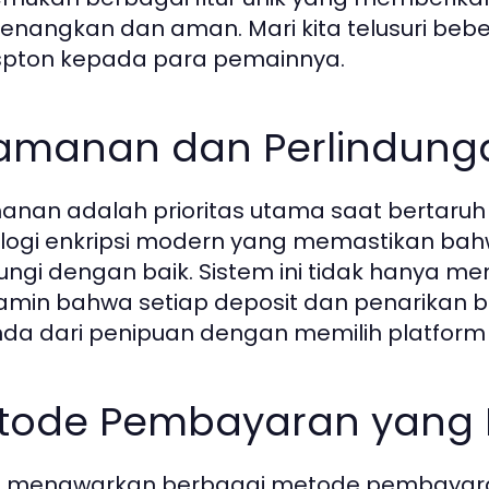
nangkan dan aman. Mari kita telusuri beb
spton kepada para pemainnya.
amanan dan Perlindunga
nan adalah prioritas utama saat bertaruh
logi enkripsi modern yang memastikan ba
dungi dengan baik. Sistem ini tidak hanya me
min bahwa setiap deposit dan penarikan b
Anda dari penipuan dengan memilih platfo
tode Pembayaran yang F
 menawarkan berbagai metode pembayaran y