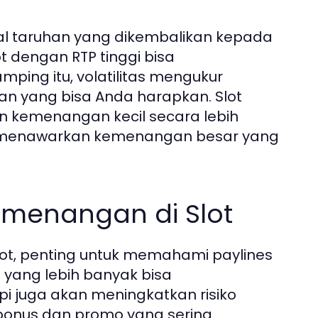
otal taruhan yang dikembalikan kepada
 dengan RTP tinggi bisa
ping itu, volatilitas mengukur
n yang bisa Anda harapkan. Slot
n kemenangan kecil secara lebih
ggi menawarkan kemenangan besar yang
emenangan di Slot
ot, penting untuk memahami paylines
s yang lebih banyak bisa
i juga akan meningkatkan risiko
n bonus dan promo yang sering