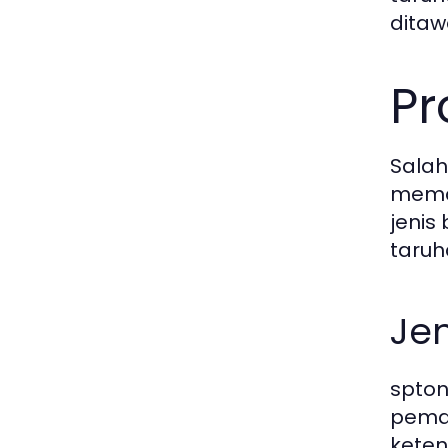
ditaw
Pr
Salah
mema
jenis
taruh
Je
spton
pemai
kete