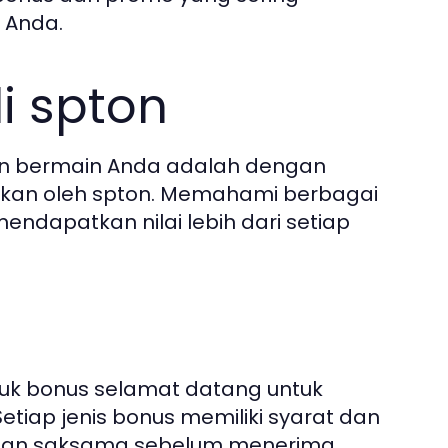
 Anda.
i spton
an bermain Anda adalah dengan
kan oleh spton. Memahami berbagai
ndapatkan nilai lebih dari setiap
uk bonus selamat datang untuk
etiap jenis bonus memiliki syarat dan
ngan saksama sebelum menerima