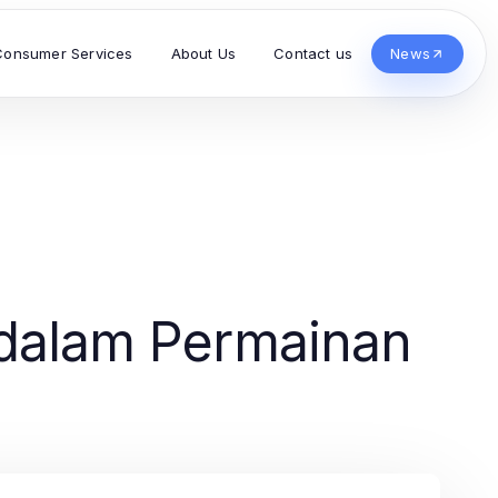
Consumer Services
About Us
Contact us
News
 dalam Permainan